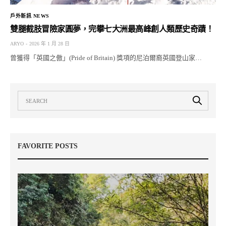
戶外新訊 NEWS
雙腿截肢冒險家圓夢，完攀七大洲最高峰創人類歷史奇蹟！
ARYO
2026 年 1 月 28 日
曾獲得「英國之傲」(Pride of Britain) 獎項的尼泊爾裔英國登山家…
FAVORITE POSTS