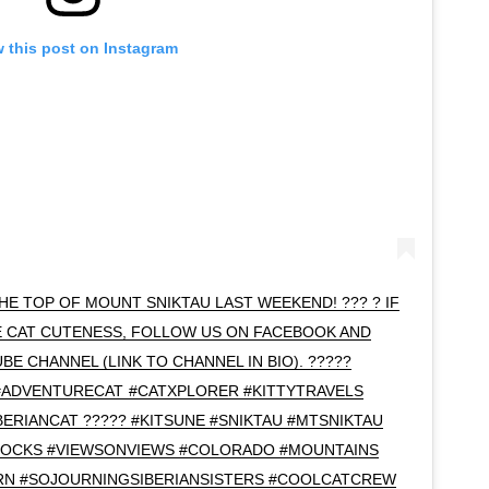
 this post on Instagram
THE TOP OF MOUNT SNIKTAU LAST WEEKEND! ??? ? IF
 CAT CUTENESS, FOLLOW US ON FACEBOOK AND
E CHANNEL (LINK TO CHANNEL IN BIO). ?????
ADVENTURECAT #CATXPLORER #KITTYTRAVELS
BERIANCAT ????? #KITSUNE #SNIKTAU #MTSNIKTAU
ROCKS #VIEWSONVIEWS #COLORADO #MOUNTAINS
RN #SOJOURNINGSIBERIANSISTERS #COOLCATCREW