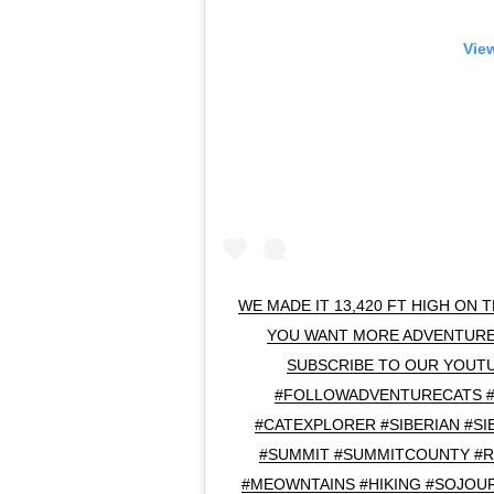
View
WE MADE IT 13,420 FT HIGH ON 
YOU WANT MORE ADVENTURE
SUBSCRIBE TO OUR YOUTUB
#FOLLOWADVENTURECATS #
#CATEXPLORER #SIBERIAN #SI
#SUMMIT #SUMMITCOUNTY #
#MEOWNTAINS #HIKING #SOJOU