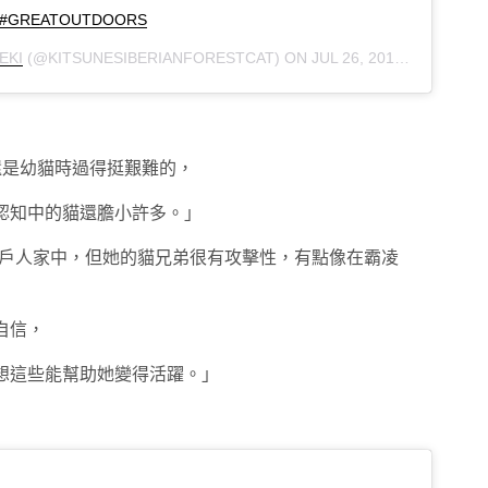
#GREATOUTDOORS
EKI
(@KITSUNESIBERIANFORESTCAT) ON
JUL 26, 2019 AT 9:20PM PDT
在她還是幼貓時過得挺艱難的，
認知中的貓還膽小許多。」
住在某戶人家中，但她的貓兄弟很有攻擊性，有點像在霸凌
自信，
想這些能幫助她變得活躍。」