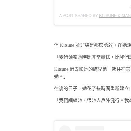
A POST SHARED BY
KITSUNE & MAN
但 Kitsune 並非總是那麼勇敢，
「我們領養她時她非常膽怯，比我們
Kitsune 過去和她的貓兄弟一起
她。」
往後的日子，她花了些時間重新建立
「我們訓練她，帶她去戶外健行。我