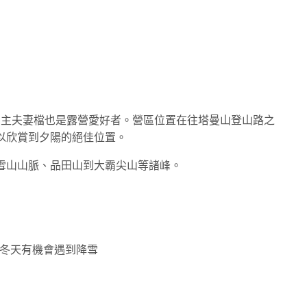
區，營主夫妻檔也是露營愛好者。營區位置在往塔曼山登山路之
以欣賞到夕陽的絕佳位置。
雪山山脈、品田山到大霸尖山等諸峰。
冬天有機會遇到降雪