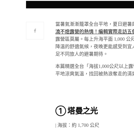
當暑氣漸漸籠罩全台平地，夏日避暑
澆不熄露營的熱情！編輯實際走訪五
露營區莫屬。每上升海平面 1,000
降溫的舒適氣候，夜晚更能感受到宜
足不同旅人的避暑期待。
本篇精選全台「海拔1,000公尺以
平地涼爽氣溫，找回被熱浪奪走的清
① 塔曼之光
| 海拔：約 1,700 公尺