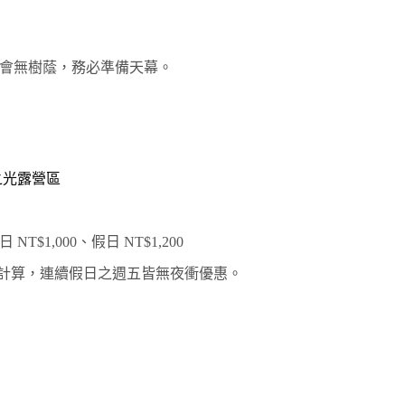
會無樹蔭，務必準備天幕。
之光露營區
1,000、假日 NT$1,200
營位半價計算，連續假日之週五皆無夜衝優惠。