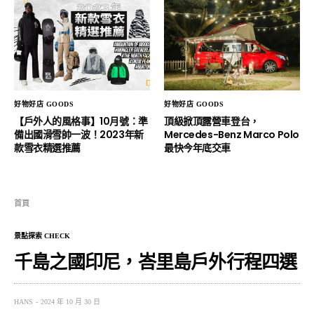
好物好店 GOODS
好物好店 GOODS
【戶外人的風格事】10月號：準
頂級掀頂露營車登台，
備出國滑雪帥一波！2023年新
Mercedes-Benz Marco Polo
款雪衣精選推薦
最快今年底交車
首頁
景點探索 CHECK
千島之國印尼，峇里島戶外行程四選
HANS
2024 年 10 月 30 日