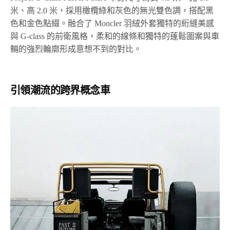
米、高 2.0 米，採用橄欖綠和灰色的無光雙色調，搭配黑
色和金色點綴。融合了 Moncler 羽絨外套獨特的絎縫美感
與 G-class 的前衛風格，柔和的線條和獨特的蓬鬆圖案與車
輛的強烈輪廓形成意想不到的對比。
引領潮流的跨界概念車