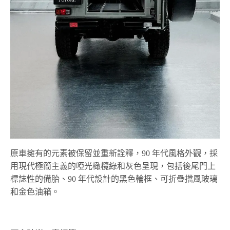
原車擁有的元素被保留並重新詮釋，90 年代風格外觀，採
用現代極簡主義的啞光橄欖綠和灰色呈現，包括後尾門上
標誌性的備胎、90 年代設計的黑色輪框、可折疊擋風玻璃
和金色油箱。