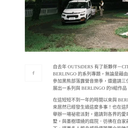
自去年 OUTSiDERS 有了新夥伴－C
BERLINGO 的系列專題，無論
參加黑熊部落露營音樂季，還邀請三
展出一系列與 BERLINGO 的9組作品
在這短短不到一年的時間以來與 BER
來居然已經發生過這麼多事！也在這階段的
舉辦一場祕密派對，邀請到各界的愛
墅，與墨樹環繞的庭院．彷彿在自家莊