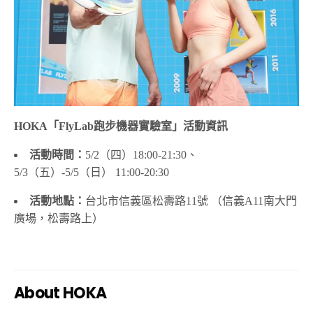
HOKA
「
FlyLab
跑步機器實驗室」活動資訊
活動時間：
5/2（
四）
18:00-21:30
、
5/3（
五）
-5/5（
日）
11:00-20:30
活動地點：
台北市信義區松壽路
11
號
（
信義
A11
南大門
廣場，松壽路上）
About
HOKA