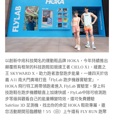
以創新中底科技聞名的運動鞋品牌
HOKA
，今年持續推出
顛覆既有框架的科技跑鞋如競速王者
CIELO X1
、緩震之
王
SKYWARD X
，助力跑者激發跑步能量，一連四天於信
義
A11
南大門廣場打造「
FlyLab
跑步機器實驗室」，
HOKA
飛行特工將帶領跑者進入
FlyLab
實驗室，穿上科
技跑鞋在跑步機體驗直上加速快感，
FlyLab
中除可檢測跑
步等級與觀看自己的能量轉變特效，還可免費體驗
SafeSize 3D
足測機，找出你的命定
HOKA
鞋款專屬，邀
您活動期間蒞臨體驗！
5/5（
日）上午還有
FLY RUN
跑聚