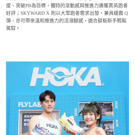
度、突破
PB
為目標，獨特的滾動感與推進力廣獲菁英跑者
好評；
SKYWARD X
則以大眾跑者需求出發，兼具緩震
Q
彈，亦可帶來溫和推進力的活潑腳感，適合碳板新手輕鬆
駕馭。