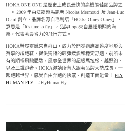
HOKA ONE ONE
是歷史上成長最快的高機能鞋類品牌之
一。
2009
年由法籍超馬跑者
Nicolas Mermoud
及
Jean-Luc
Diard
創立，品牌名源自毛利語「
HO-ka O-ney O-ney
」，
意思是「
It’s time to fly
」，品牌
Logo
來自展翅飛翔的海
鷗，代表著最省力的飛行方式。
HOKA
鞋履靈感來自群山，致力於開發適應高難度地形與
賽事的超跑鞋，提供獨特的輕彈緩震和穩定舒適，前所未
有的順暢飛馳體驗，風靡全世界的超級馬拉松、越野跑、
以及三鐵跑者。
HOKA
邀請所有人跟著品牌大勢成長，一
起跑越世界，感受自由奔跑的快感、創造正面能量！
FLY
HUMAN FLY
！
#FlyHumanFly