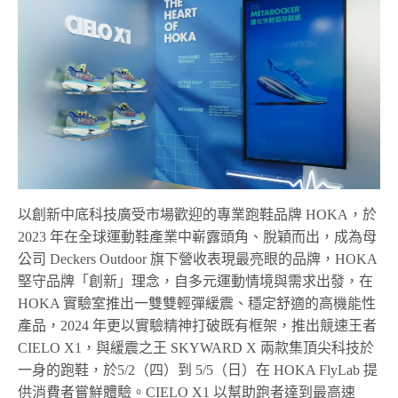
以創新中底科技廣受市場歡迎的專業跑鞋品牌
HOKA
，於
2023
年在全球運動鞋產業中嶄露頭角、脫穎而出，成為母
公司
Deckers Outdoor
旗下營收表現最亮眼的品牌，
HOKA
堅守品牌「創新」理念，自多元運動情境與需求出發，在
HOKA
實驗室推出一雙雙輕彈緩震、穩定舒適的高機能性
產品，
2024
年更以實驗精神打破既有框架，推出競速王者
CIELO X1
，與緩震之王
SKYWARD X
兩款集頂尖科技於
一身的跑鞋，於
5/2（四）
到
5/5（
日）在
HOKA
FlyLab
提
供消費者嘗鮮體驗。
CIELO X1
以幫助跑者達到最高速