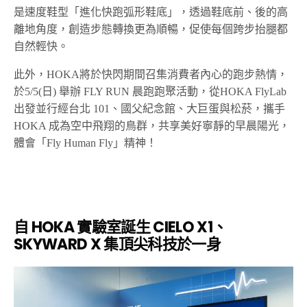
是速度鞋型「進化快跑弧形鞋底」，透過鞋底前、後的高
離地角度，創造步態轉換更為順暢，促使每個跨步抬腿都
自然輕快。
此外，
HOKA
將於快閃期間召集消費者內心的跑步熱情，
於
5/5(
日
)
舉辦
FLY RUN
晨跑跑聚活動，從
HOKA
FlyLab
出發並行經台北
101
、國父紀念館、大巨蛋與松菸，攜手
HOKA
成為空中飛翔的鳥群，共享美好寧靜的早晨陽光，
體會「
Fly Human Fly
」精神！
自
HOKA
實驗室誕生
CIELO X1
、
SKYWARD X
集頂尖科技於一身