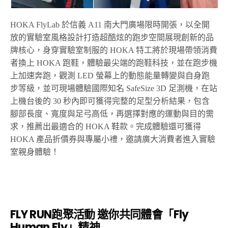
HOKA FlyLab
於信義
A11
南大門廣場限時開張，以全開
放的實驗室風格設計打造超酷炫的跑步空間展現創新的品
牌核心，身穿實驗室制服的
HOKA
特工將於現場帶領消費
者換上
HOKA
跑鞋，體驗最尖端的跑鞋科技，並在跑步機
上加速奔跑，觀測
LED
螢幕上的動態能量轉變與自身跑
步等級，並可現場體驗國際知名
SafeSize 3D
足測機，在站
上機台後的
30
秒內即可獲得完整的足型分析結果，包含
腳部長度、寬度與足弓高低，再選擇對應的運動與目的需
求，推薦出最適合的
HOKA
鞋款。完成體驗還可獲得
HOKA
產品折價券與專屬小禮，邀請廣大消費者進入實驗
室親身體驗！
FLY RUN
跑聚活動
邀你共同體會「
Fly
Human Fly
」精神