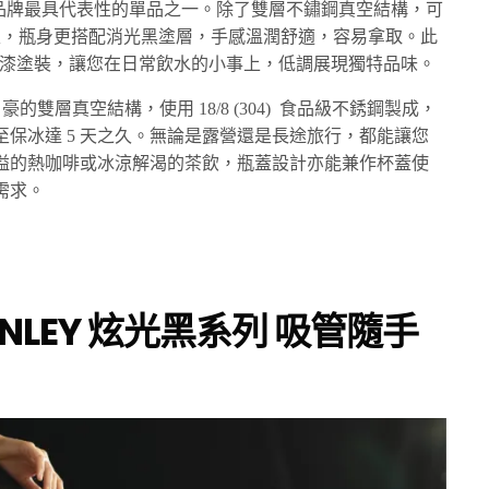
瓶是品牌最具代表性的單品之一。除了雙層不鏽鋼真空結構，可
之久，瓶身更搭配消光黑塗層，手感溫潤舒適，容易拿取。此
耀烤漆塗裝，讓您在日常飲水的小事上，低調展現獨特品味。
來自豪的雙層真空結構，使用 18/8 (304) 食品級不銹鋼製成，
，甚至保冰達 5 天之久。無論是露營還是長途旅行，都能讓您
溢的熱咖啡或冰涼解渴的茶飲，瓶蓋設計亦能兼作杯蓋使
需求。
NLEY
炫光黑系列
吸管隨手