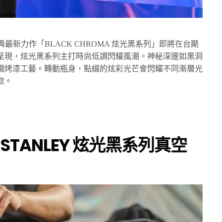
經典最新力作「BLACK CHROMA 炫光黑系列」即將在台颳
呈現，炫光黑系列主打時尚低調閃耀風潮。神秘深邃如黑洞
綴烤漆工藝。轉動瓶身，點綴的炫彩光芒會閃耀不同漸層光
款。
：
STANLEY
炫光黑系列真空