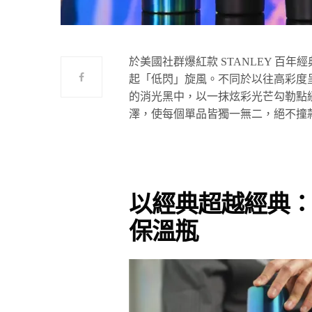
於美國社群爆紅款 STANLEY 百年
起「低閃」旋風。不同於以往高彩度
的消光黑中，以一抹炫彩光芒勾勒點
澤，使每個單品皆獨一無二，絕不撞
以經典超越經典
保溫瓶