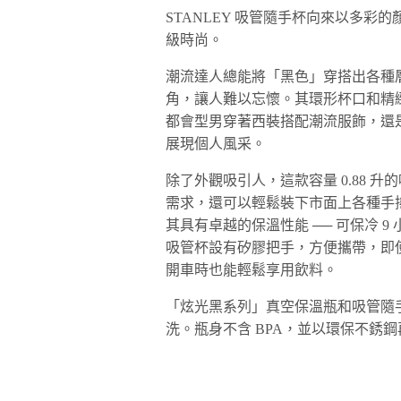
STANLEY 吸管隨手杯向來以多
級時尚。
潮流達人總能將「黑色」穿搭出各種
角，讓人難以忘懷。其環形杯口和精緻
都會型男穿著西裝搭配潮流服飾，還
展現個人風采。
除了外觀吸引人，這款容量 0.88
需求，還可以輕鬆裝下市面上各種手搖飲料
其具有卓越的保溫性能 ── 可保冷 9
吸管杯設有矽膠把手，方便攜帶，即
開車時也能輕鬆享用飲料。
「炫光黑系列」真空保溫瓶和吸管隨
洗。瓶身不含 BPA，並以環保不銹