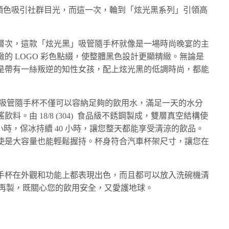
彩的顏色吸引社群目光，而這一次，輪到「炫光黑系列」引領高
層次，這款「炫光黑」吸管隨手杯就像是一場時尚晚宴的主
的 LOGO 彩色點綴，使整體黑色設計更顯精緻。無論是
是帶有一絲叛逆的知性女孩，配上炫光黑的低調時尚，都能
 升的吸管隨手杯不僅可以容納足夠的飲用水，滿足一天的水分
。由 18/8 (304) 食品級不銹鋼製成，雙層真空結構使
 小時，保冰持續 40 小時，讓您整天都能享受清涼的飲品。
使是大容量也能輕鬆握持。杯身符合汽車杯架尺寸，讓您在
手杯在外觀和功能上都表現出色，而且都可以放入洗碗機清
鋼再製，既關心您的飲用安全，又愛護地球。