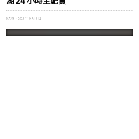
湖 24 小時全紀實
HANS
2023 年 9 月 8 日
如果要選擇一個最適合澎湖旅遊的月份，我想會是四月，
這時候東北季風已遠去，盛夏酷暑尚未到來，絡繹不絕的
觀光客也還沒湧入，旅遊品質堪稱一年之最，這時台灣海