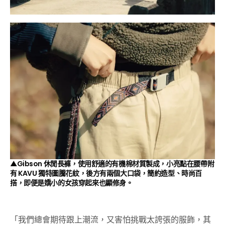
▲Gibson 休閒長褲，使用舒適的有機棉材質製成，小亮點在腰帶附
有 KAVU 獨特圖騰花紋，後方有兩個大口袋，簡約造型、時尚百
搭，即便是嬌小的女孩穿起來也顯修身。
「我們總會期待跟上潮流，又害怕挑戰太誇張的服飾，其