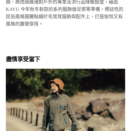
題，將透過維珊對戶外的專業及流行品味敏銳度，藉由
KAVU 今年秋冬新款的系列服飾做足禦寒準備，標誌性的
民俗風格圖騰點綴於毛茸茸服飾與配件上，打造愉悅又有
風格的露營穿搭。
盡情享受當下