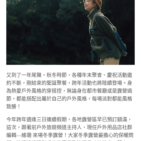
又到了一年尾聲，秋冬時節，各種年末聚會、慶祝活動邀
約不斷，剛結束的聖誕聚餐，跨年活動也將陸續登場。身
為熱愛戶外風格的穿搭控，無論身在都市餐廳或是露營過
節，都能搭配出屬於自己的戶外風格，每場派對都能風格
致勝！
今年跨年適逢三日連續假期，各地露營區早已預訂額滿，
這次，跟著前戶外旅遊頻道主持人、現任戶外用品店社群
編輯—維珊 來場冬季露營！大家冬季露營最擔心的保暖問