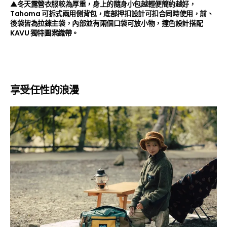
▲冬天露營衣服較為厚重，身上的隨身小包越輕便簡約越好，
Tahoma 可拆式兩用側背包，底部押扣設計可扣合同時使用，前、
後袋皆為拉鍊主袋，內部並有兩個口袋可放小物，撞色設計搭配
KAVU 獨特圖案織帶。
享受任性的浪漫