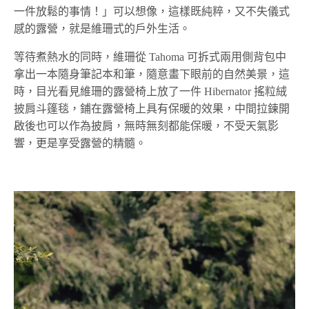
一件放鬆的事情！」可以想像，這樣既純粹，又不失儀式
感的露營，就是維珊式的戶外生活。
等待煮熱水的同時，維珊從 Tahoma 可拆式兩用側背包中
拿出一本隨身筆記本和筆，隨意畫下眼前的自然美景，這
時，目光看見維珊的露營椅上放了一件 Hibernator 搖粒絨
披肩斗篷毯，鋪在露營椅上具有保暖的效果，中間拉鍊開
啟後也可以作為披肩，無時無刻都能保暖，不受天氣影
響，更是享受露營的精髓。