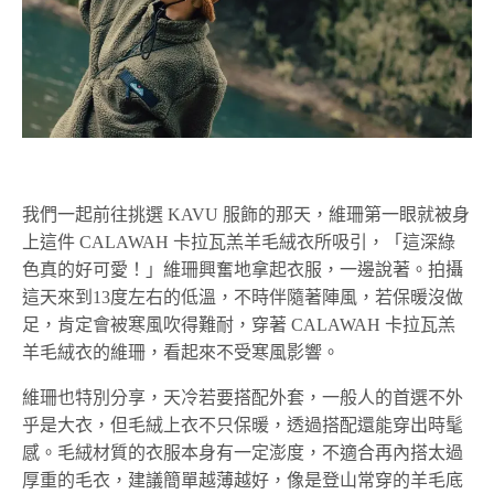
我們一起前往挑選 KAVU 服飾的那天，維珊第一眼就被身
上這件 CALAWAH 卡拉瓦羔羊毛絨衣所吸引，「這深綠
色真的好可愛！」維珊興奮地拿起衣服，一邊說著。拍攝
這天來到13度左右的低溫，不時伴隨著陣風，若保暖沒做
足，肯定會被寒風吹得難耐，穿著 CALAWAH 卡拉瓦羔
羊毛絨衣的維珊，看起來不受寒風影響。
維珊也特別分享，天冷若要搭配外套，一般人的首選不外
乎是大衣，但毛絨上衣不只保暖，透過搭配還能穿出時髦
感。毛絨材質的衣服本身有一定澎度，不適合再內搭太過
厚重的毛衣，建議簡單越薄越好，像是登山常穿的羊毛底