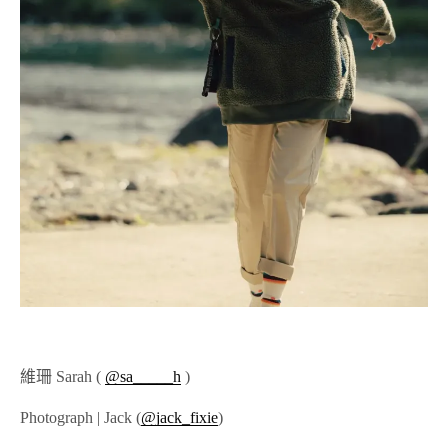
維珊 Sarah (
@sa_____h
)
Photograph | Jack (
@jack_fixie
)