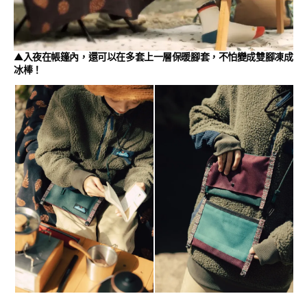
▲入夜在帳篷內，還可以在多套上一層保暖腳套，不怕變成雙腳凍成
冰棒！