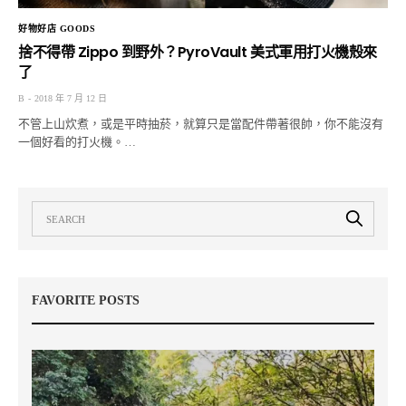
好物好店 GOODS
捨不得帶 Zippo 到野外？PyroVault 美式軍用打火機殼來
了
B
2018 年 7 月 12 日
不管上山炊煮，或是平時抽菸，就算只是當配件帶著很帥，你不能沒有
一個好看的打火機。…
FAVORITE POSTS