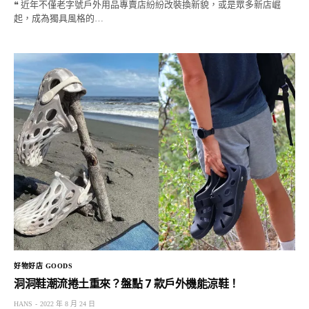
❝ 近年不僅老字號戶外用品專賣店紛紛改裝換新貌，或是眾多新店崛
起，成為獨具風格的…
好物好店 GOODS
洞洞鞋潮流捲土重來？盤點 7 款戶外機能涼鞋！
HANS
2022 年 8 月 24 日