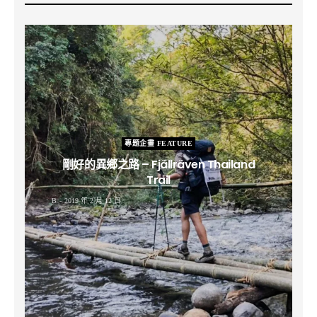
專題企畫 FEATURE
剛好的異鄉之路 – Fjällräven Thailand
Trail
B
2019 年 2 月 12 日