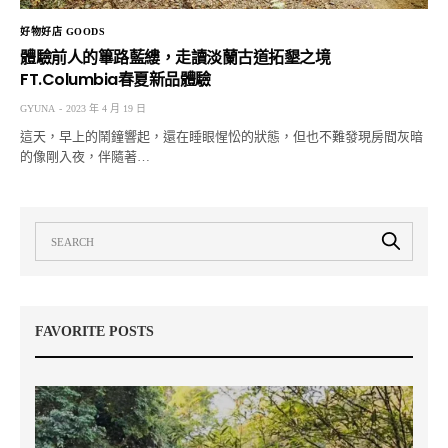
好物好店 GOODS
體驗前人的篳路藍縷，走讀淡蘭古道拓墾之境
FT.Columbia春夏新品體驗
GYUNA
2023 年 4 月 19 日
這天，早上的鬧鐘響起，還在睡眼惺忪的狀態，但也不難發現房間灰暗
的像剛入夜，伴隨著…
FAVORITE POSTS