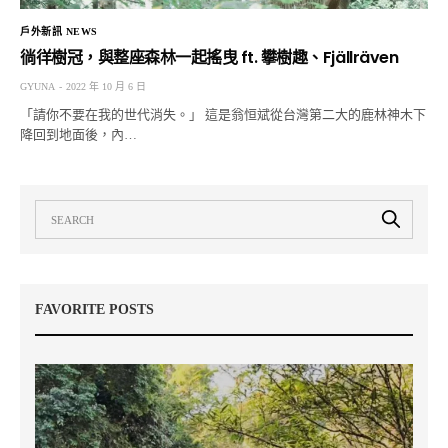
戶外新訊 NEWS
徜徉樹冠，與整座森林一起搖曳 ft. 攀樹趣、Fjällräven
GYUNA
2022 年 10 月 6 日
「請你不要在我的世代消失。」 這是翁恒斌從台灣第二大的鹿林神木下
降回到地面後，內…
FAVORITE POSTS