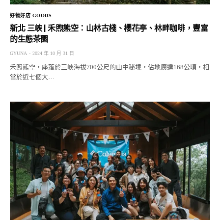
好物好店 GOODS
新北 三峽 | 禾煦熊空：山林古棧、櫻花亭、林畔咖啡，豐富
的生態茶園
GYUNA
2024 年 10 月 31 日
禾煦熊空，座落於三峽海拔700公尺的山中秘境，佔地廣達168公頃，相
當於近七個大…