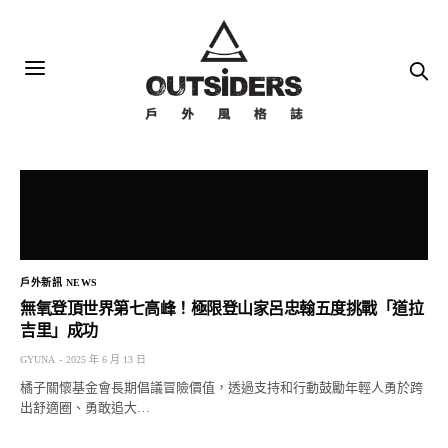
戶外新訊 NEWS
無氧登頂世界第七高峰！極限登山家呂忠翰五度挑戰「道拉
吉里」成功
GYUNA
2025 年 6 月 13 日
橘子關懷基金會長期倡議冒險價值，透過支持和行動鼓勵年輕人勇於跨
出舒適圈、勇敢追大…