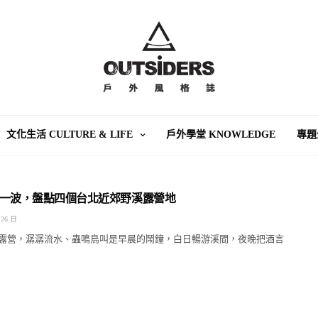
文化生活 CULTURE & LIFE
戶外學堂 KNOWLEDGE
專題
一波，盤點四個台北近郊野溪露營地
 26 日
露營，潺潺流水、蟲鳴鳥叫是早晨的鬧鐘，白日暢游溪間，夜晚把酒言